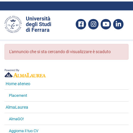
Skip to content
Università
F
I
Y
L
degli Studi
di Ferrara
a
n
o
i
c
s
u
n
L'annuncio che si sta cercando di visualizzare è scaduto
e
t
t
k
b
a
u
e
o
g
b
d
Home ateneo
o
r
e
i
Placement
k
a
n
m
AlmaLaurea
AlmaGO!
Aggiorna il tuo CV